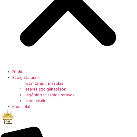
Főoldal
Szolgáltatások
nyomtatás / másolás
lézeres szolgáltatások
vágóplotter szolgáltatások
Utómunkák
Kapcsolat